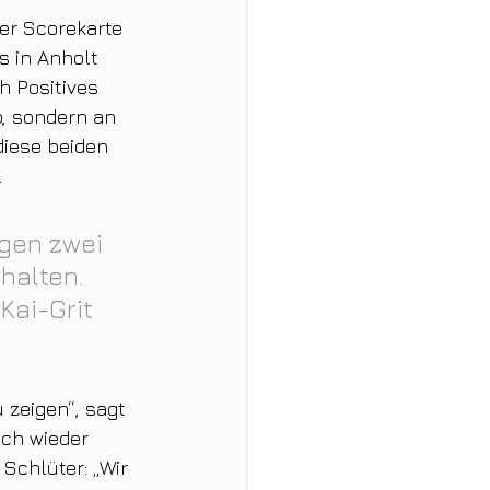
er Scorekarte 
s in Anholt 
 Positives 
p, sondern an 
diese beiden 
.
gen zwei 
halten. 
Kai-Grit 
zeigen“, sagt 
ch wieder 
Schlüter: „Wir 