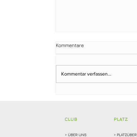
Kommentare
Kommentar verfassen...
Gabriele Küper gewinnt
Trainergutschein von
Michael Terwort beim
Regelabend
CLUB
PLATZ
> ÜBER
UNS
> PLATZÜBER