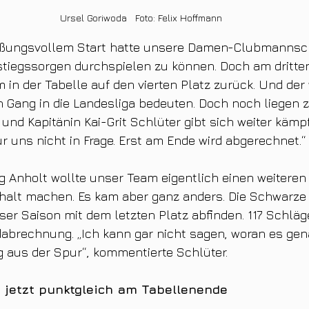
Ursel Goriwoda   Foto: Felix Hoffmann
ißungsvollem Start hatte unsere Damen-Clubmannscha
tiegssorgen durchspielen zu können. Doch am dritten 
 in der Tabelle auf den vierten Platz zurück. Und de
 Gang in die Landesliga bedeuten. Doch noch liegen z
und Kapitänin Kai-Grit Schlüter gibt sich weiter kämpf
 uns nicht in Frage. Erst am Ende wird abgerechnet.“
Anholt wollte unser Team eigentlich einen weiteren 
halt machen. Es kam aber ganz anders. Die Schwarze
eser Saison mit dem letzten Platz abfinden. 117 Schläg
abrechnung. „Ich kann gar nicht sagen, woran es gena
g aus der Spur“, kommentierte Schlüter.
 jetzt punktgleich am Tabellenende