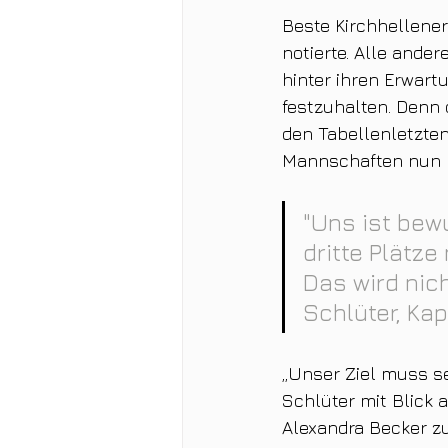
Beste Kirchhellener
notierte. Alle ande
hinter ihren Erwar
festzuhalten. Denn 
den Tabellenletzten
Mannschaften nun m
"Uns ist bew
dritte Plätze
Das wird nich
Schlüter, Kap
„Unser Ziel muss s
Schlüter mit Blick 
Alexandra Becker zu