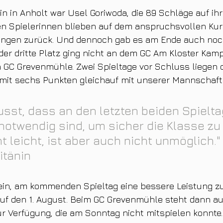
in in Anholt war Usel Goriwoda, die 89 Schläge auf ihr
ren Spielerinnen blieben auf dem anspruchsvollen Kur
tungen zurück. Und dennoch gab es am Ende auch noch
der dritte Platz ging nicht an dem GC Am Kloster Kam
 GC Grevenmühle. Zwei Spieltage vor Schluss liegen 
it sechs Punkten gleichauf mit unserer Mannschaft
usst, dass an den letzten beiden Spielta
 notwendig sind, um sicher die Klasse zu 
t leicht, ist aber auch nicht unmöglich." 
itänin
ein, am kommenden Spieltag eine bessere Leistung zu 
auf den 1. August. Beim GC Grevenmühle steht dann au
r Verfügung, die am Sonntag nicht mitspielen konnte. 