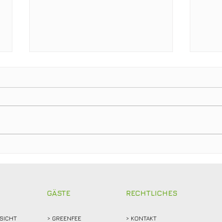
Clubmeisterschaften 2026:
Ein T
Abschlagen, mitfiebern und
Club
gemeinsam feiern!
Weid
Reko
GÄSTE
RECHTLICHES
SICHT
>
GREENFEE
>
KONTAKT