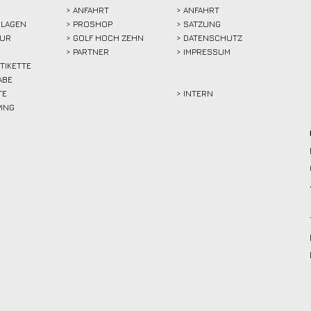
>
ANFAHRT
> ANFAHRT
LAGEN
>
PROSHOP
>
SATZUNG
TUR
>
GOLF HOCH ZEHN
> DATENSCHUTZ
>
PARTNER
> IMPRESSUM
ETIKETTE
ABE
TE
> INTERN
PING