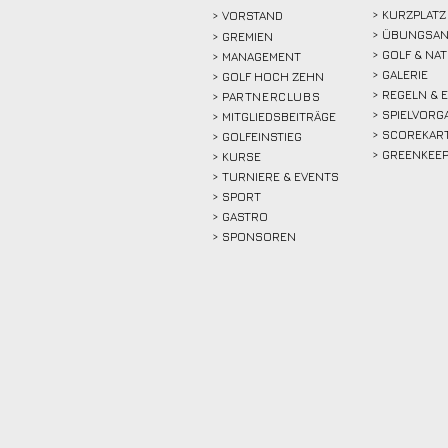
> KURZPLATZ
>
VORSTAND
> ÜBUNGSAN
> GREMIEN
> GOLF & NA
> MANAGEMENT
> GALERIE
> GOLF HOCH ZEHN
> REGELN & 
>
PARTNERCLUBS
> SPIELVORG
> MITGLIEDSBEITRÄGE
> SCOREKAR
> GOLFEINSTIEG
> GREENKEE
>
KURSE
> TURNIERE & EVENTS
> SPORT
>
GASTRO
> SPONSOREN