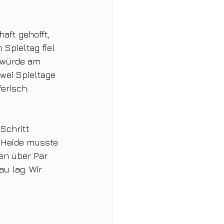
ft gehofft, 
Spieltag fiel 
r würde am 
wei Spieltage 
erisch: 
Schritt 
 Heide musste 
en über Par 
u lag. Wir 