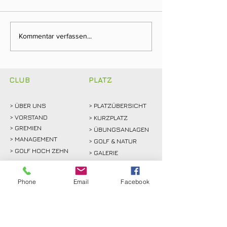
Neuer Dienstags-
Fairway & Frien
Kommentar verfassen...
Stammtisch bringt
Golf, Teamgeist
Mitglieder ins Gespräch
viel gute Laune
CLUB
PLATZ
> ÜBER
UNS
> PLATZÜBERSICHT
>
VORSTAND
> KURZPLATZ
> GREMIEN
> ÜBUNGSANLAGEN
> MANAGEMENT
> GOLF & NATUR
> GOLF HOCH ZEHN
> GALERIE
>
PARTNERCLUBS
> REGELN & ETIKETTE
> MITGLIEDSBEITRÄGE
> SPIELVORGABE
Phone
Email
Facebook
> GOLFEINSTIEG
> SCOREKARTE
>
KURSE
> GREENKEEPING
> TURNIERE & EVENTS
> SPORT