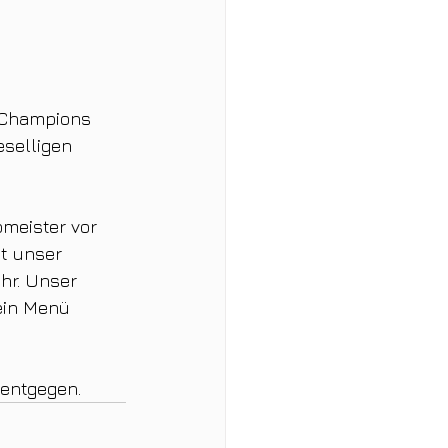
 Champions 
selligen 
meister vor 
gt unser 
hr. Unser 
ein Menü 
entgegen.