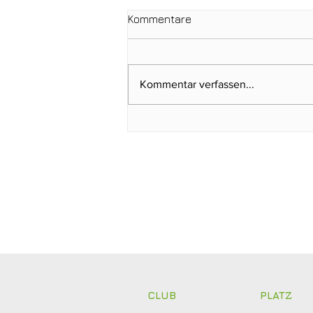
Kommentare
Kommentar verfassen...
Ein Tag für die
Clubgeschichte: Justin
Weidemann setzt neue
Rekordmarke
CLUB
PLATZ