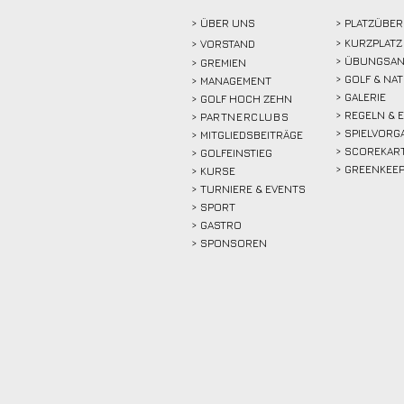
> ÜBER
UNS
> PLATZÜBER
> KURZPLATZ
>
VORSTAND
> ÜBUNGSAN
> GREMIEN
> GOLF & NA
> MANAGEMENT
> GALERIE
> GOLF HOCH ZEHN
> REGELN & 
>
PARTNERCLUBS
> SPIELVORG
> MITGLIEDSBEITRÄGE
> SCOREKAR
> GOLFEINSTIEG
> GREENKEE
>
KURSE
> TURNIERE & EVENTS
> SPORT
>
GASTRO
> SPONSOREN