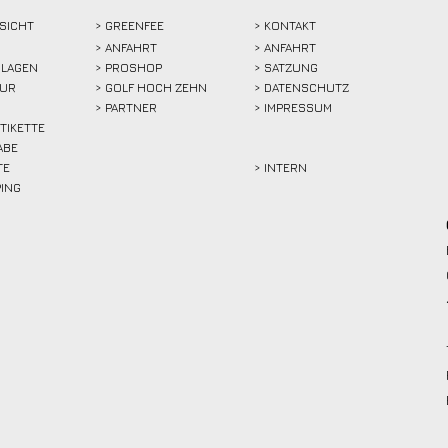
SICHT
>
GREENFEE
>
KONTAKT
>
ANFAHRT
> ANFAHRT
LAGEN
>
PROSHOP
>
SATZUNG
TUR
>
GOLF HOCH ZEHN
> DATENSCHUTZ
>
PARTNER
> IMPRESSUM
ETIKETTE
ABE
TE
> INTERN
PING