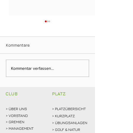
Kommentare
Ein Tag für die
Neuer Dienstag
Kommentar verfassen...
Clubgeschichte: Justin
Stammtisch bri
Weidemann setzt neue
Mitglieder ins 
Rekordmarke
CLUB
PLATZ
> ÜBER
UNS
> PLATZÜBERSICHT
>
VORSTAND
> KURZPLATZ
> GREMIEN
> ÜBUNGSANLAGEN
> MANAGEMENT
> GOLF & NATUR