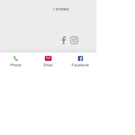
> INTERN
Golfclub Schwarze Heide
Phone
Email
Facebook
Bottrop-Kirchhellen e.V.
Gahlener Straße 44
46244 Bottrop-Kirchhellen
Telefon:
+49 (0) 20 45 - 8 24 88
Fax: +49 (0) 20 45 - 8 30 77
E-Mail:
info@gc-schwarze-heide.de
ÖFFNUNGSZEITEN