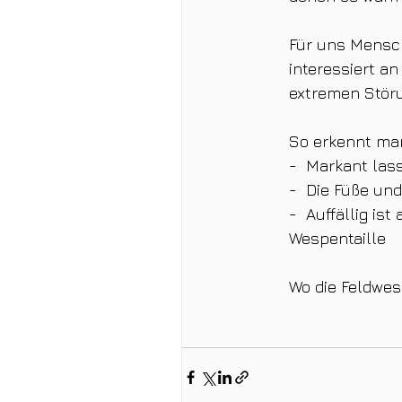
Für uns Mensch
interessiert an
extremen Störu
So erkennt man
-  Markant las
-  Die Füße un
-  Auffällig is
Wespentaille
Wo die Feldwesp