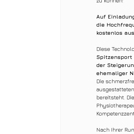
zu können:
Auf Einladung
die Hochfreq
kostenlos au
Diese Technolog
Spitzensport
der Steigerun
ehemaliger N
Die schmerzfrei
ausgestatteten
bereitsteht. D
Physiotherape
Kompetenzzentr
Nach Ihrer Run