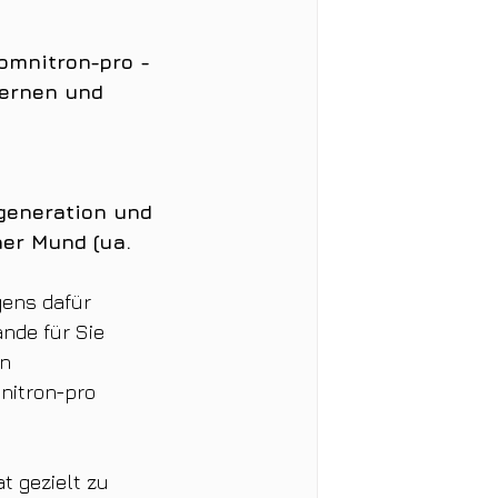
omnitron-pro - 
lernen und 
 
generation und 
ner Mund (ua. 
gens dafür 
nde für Sie 
n 
itron-pro 
 gezielt zu 