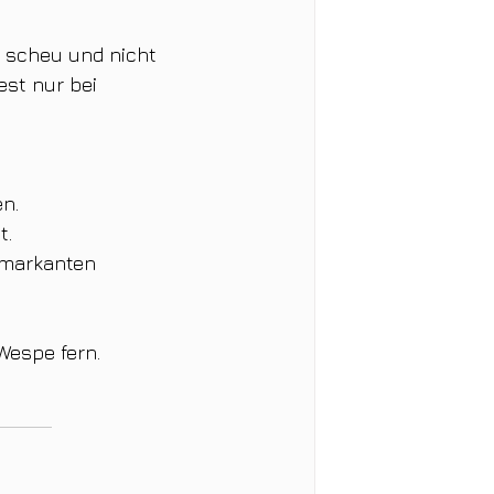
 scheu und nicht 
est nur bei 
n.
t.
r markanten 
 Wespe fern.