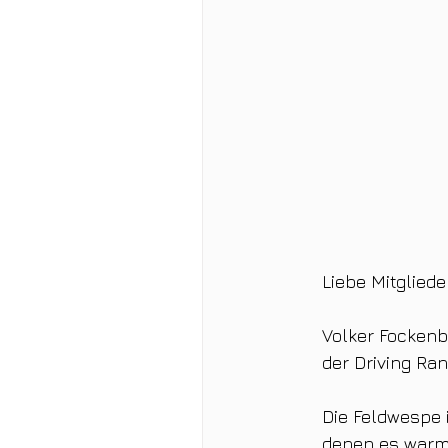
Liebe Mitglieder
Volker Fockenb
der Driving Ra
Die Feldwespe 
denen es warm 