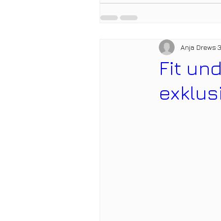
Anja Drews
3
Fit un
exklus