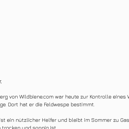
,
erg von 
Wildbiene.com
 war heute zur Kontrolle eines
nge. Dort hat er die Feldwespe bestimmt.
ist ein nützlicher Helfer und bleibt im Sommer zu Gas
trocken und sonnig ist.