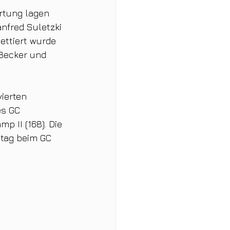
rtung lagen 
anfred Suletzki 
ettiert wurde 
Becker und 
ierten 
es GC 
 II (168). Die 
ltag beim GC 