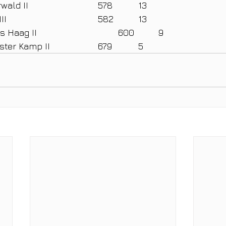
2		GC Hünxerwald II				578		13
3		GC Issum III					582		13
4		GC Schloss Haag II				600		9
5		GC Am Kloster Kamp II			679		5