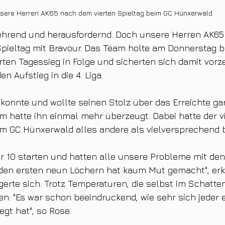
sere Herren AK65 nach dem vierten Spieltag beim GC Hünxerwald.
zehrend und herausfordernd. Doch unsere Herren AK65
Spieltag mit Bravour. Das Team holte am Donnerstag 
ten Tagessieg in Folge und sicherten sich damit vorzei
n Aufstieg in die 4. Liga.
 konnte und wollte seinen Stolz über das Erreichte gar
m hatte ihn einmal mehr überzeugt. Dabei hatte der vi
im GC Hünxerwald alles andere als vielversprechend
r 10 starten und hatten alle unsere Probleme mit de
den ersten neun Löchern hat kaum Mut gemacht", erkl
erte sich. Trotz Temperaturen, die selbst im Schatte
en: "Es war schon beeindruckend, wie sehr sich jeder 
gt hat", so Rose.