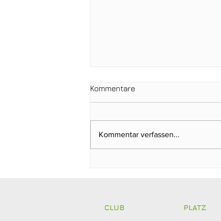
Kommentare
Kommentar verfassen...
Clubmeisterschaften 2026:
Abschlagen, mitfiebern und
gemeinsam feiern!
CLUB
PLATZ