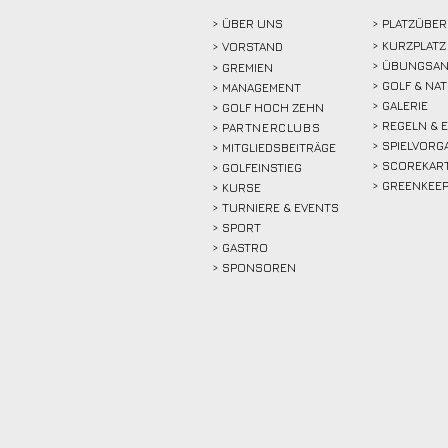
> ÜBER
UNS
> PLATZÜBER
> KURZPLATZ
>
VORSTAND
> ÜBUNGSAN
> GREMIEN
> GOLF & NA
> MANAGEMENT
> GALERIE
> GOLF HOCH ZEHN
> REGELN & 
>
PARTNERCLUBS
> SPIELVORG
> MITGLIEDSBEITRÄGE
> SCOREKAR
> GOLFEINSTIEG
> GREENKEE
>
KURSE
> TURNIERE & EVENTS
> SPORT
>
GASTRO
> SPONSOREN