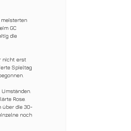
 meisterten 
beim GC 
tig die 
 nicht erst 
erte Spieltag 
 begonnen.
n Umständen. 
ärte Rose. 
n über die 30-
einzelne noch 