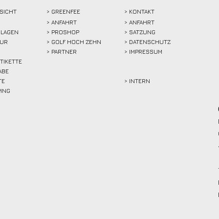
SICHT
>
GREENFEE
>
KONTAKT
>
ANFAHRT
> ANFAHRT
LAGEN
>
PROSHOP
>
SATZUNG
TUR
>
GOLF HOCH ZEHN
> DATENSCHUTZ
>
PARTNER
> IMPRESSUM
ETIKETTE
ABE
TE
> INTERN
PING