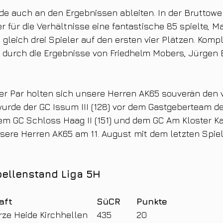
de auch an den Ergebnissen ableiten. In der Bruttowe
r für die Verhältnisse eine fantastische 85 spielte, M
gleich drei Spieler auf den ersten vier Plätzen. Kompl
g durch die Ergebnisse von Friedhelm Mobers, Jürgen 
er Par holten sich unsere Herren AK65 souverän den v
wurde der GC Issum III (128) vor dem Gastgeberteam d
em GC Schloss Haag II (151) und dem GC Am Kloster Kamp
sere Herren AK65 am 11. August mit dem letzten Spie
bellenstand Liga 5H
Platz	Mannschaft					SüCR	Punkte
1		GC Schwarze Heide Kirchhellen	435		20